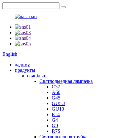
English
дадому
прадукты
свяцільні
Святлодыёдная лямпачка
C37
A60
G45
GU5.3
GU10
E14
G4
G9
R7S
Святлодыёдная трубка