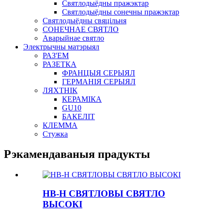
Святлодыёдны пражэктар
Святлодыёдны сонечны пражэктар
Святлодыёдны свяцільня
СОНЕЧНАЕ СВЯТЛО
Аварыйнае святло
Электрычны матэрыял
РАЗ'ЕМ
РАЗЕТКА
ФРАНЦЫЯ СЕРЫЯЛ
ГЕРМАНІЯ СЕРЫЯЛ
ЛЯХТНІК
КЕРАМІКА
GU10
БАКЕЛІТ
КЛЕММА
Стужка
Рэкамендаваныя прадукты
HB-H СВЯТЛОВЫ СВЯТЛО
ВЫСОКІ