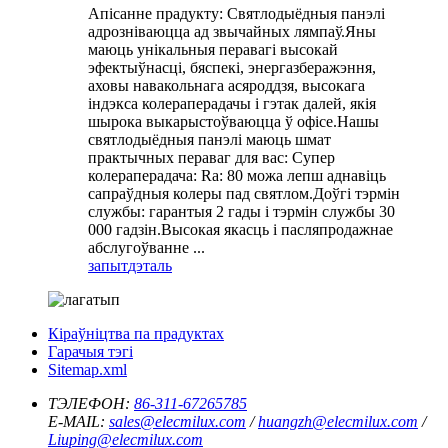
Апісанне прадукту: Святлодыёдныя панэлі
адрозніваюцца ад звычайных лямпаў.Яны
маюць унікальныя перавагі высокай
эфектыўнасці, бяспекі, энергазберажэння,
аховы навакольнага асяроддзя, высокага
індэкса колераперадачы і гэтак далей, якія
шырока выкарыстоўваюцца ў офісе.Нашы
святлодыёдныя панэлі маюць шмат
практычных пераваг для вас: Супер
колераперадача: Ra: 80 можа лепш аднавіць
сапраўдныя колеры пад святлом.Доўгі тэрмін
службы: гарантыя 2 гады і тэрмін службы 30
000 гадзін.Высокая якасць і пасляпродажнае
абслугоўванне ...
запыт
дэталь
Кіраўніцтва па прадуктах
Гарачыя тэгі
Sitemap.xml
ТЭЛЕФОН:
86-311-67265785
E-MAIL:
sales@elecmilux.com
/
huangzh@elecmilux.com
/
Liuping@elecmilux.com