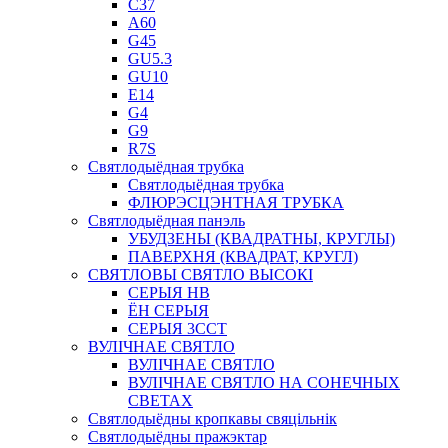
C37
A60
G45
GU5.3
GU10
E14
G4
G9
R7S
Святлодыёдная трубка
Святлодыёдная трубка
ФЛЮРЭСЦЭНТНАЯ ТРУБКА
Святлодыёдная панэль
УБУДЗЕНЫ (КВАДРАТНЫ, КРУГЛЫ)
ПАВЕРХНЯ (КВАДРАТ, КРУГЛ)
СВЯТЛОВЫ СВЯТЛО ВЫСОКІ
СЕРЫЯ HB
ЁН СЕРЫЯ
СЕРЫЯ 3CCT
ВУЛІЧНАЕ СВЯТЛО
ВУЛІЧНАЕ СВЯТЛО
ВУЛІЧНАЕ СВЯТЛО НА СОНЕЧНЫХ
СВЕТАХ
Святлодыёдны кропкавы свяцільнік
Святлодыёдны пражэктар