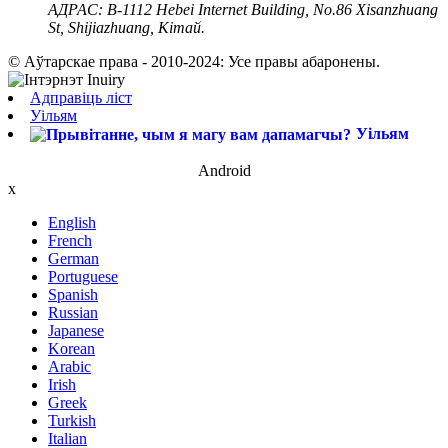
АДРАС:
B-1112 Hebei Internet Building, No.86 Xisanzhuang
St, Shijiazhuang, Кітай.
© Аўтарскае права - 2010-2024: Усе правы абаронены.
Адправіць ліст
Уільям
Уільям
Android
x
English
French
German
Portuguese
Spanish
Russian
Japanese
Korean
Arabic
Irish
Greek
Turkish
Italian