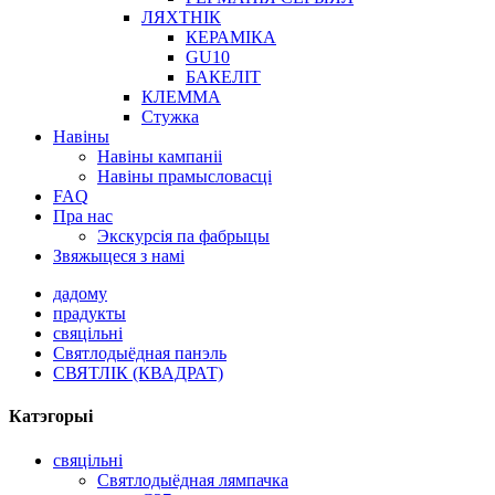
ЛЯХТНІК
КЕРАМІКА
GU10
БАКЕЛІТ
КЛЕММА
Стужка
Навіны
Навіны кампаніі
Навіны прамысловасці
FAQ
Пра нас
Экскурсія па фабрыцы
Звяжыцеся з намі
дадому
прадукты
свяцільні
Святлодыёдная панэль
СВЯТЛІК (КВАДРАТ)
Катэгорыі
свяцільні
Святлодыёдная лямпачка