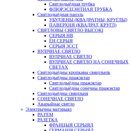
Святлодыёдная трубка
ФЛЮРЭСЦЭНТНАЯ ТРУБКА
Святлодыёдная панэль
УБУДЗЕНЫ (КВАДРАТНЫ, КРУГЛЫ)
ПАВЕРХНЯ (КВАДРАТ, КРУГЛ)
СВЯТЛОВЫ СВЯТЛО ВЫСОКІ
СЕРЫЯ HB
ЁН СЕРЫЯ
СЕРЫЯ 3CCT
ВУЛІЧНАЕ СВЯТЛО
ВУЛІЧНАЕ СВЯТЛО
ВУЛІЧНАЕ СВЯТЛО НА СОНЕЧНЫХ
СВЕТАХ
Святлодыёдны кропкавы свяцільнік
Святлодыёдны пражэктар
Святлодыёдны пражэктар
Святлодыёдны сонечны пражэктар
Святлодыёдны свяцільня
СОНЕЧНАЕ СВЯТЛО
Аварыйнае святло
Электрычны матэрыял
РАЗ'ЕМ
РАЗЕТКА
ФРАНЦЫЯ СЕРЫЯЛ
ГЕРМАНІЯ СЕРЫЯЛ