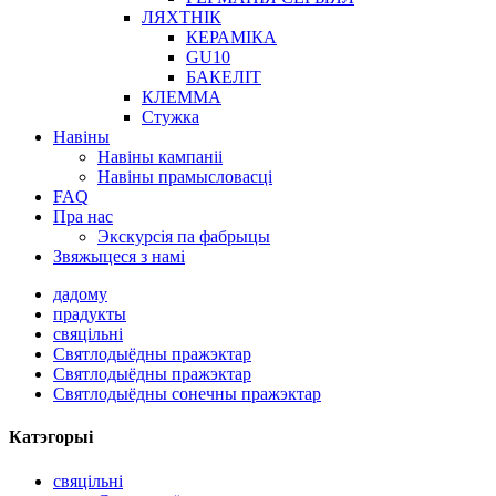
ЛЯХТНІК
КЕРАМІКА
GU10
БАКЕЛІТ
КЛЕММА
Стужка
Навіны
Навіны кампаніі
Навіны прамысловасці
FAQ
Пра нас
Экскурсія па фабрыцы
Звяжыцеся з намі
дадому
прадукты
свяцільні
Святлодыёдны пражэктар
Святлодыёдны пражэктар
Святлодыёдны сонечны пражэктар
Катэгорыі
свяцільні