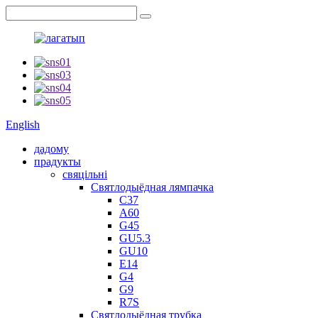
English
дадому
прадукты
свяцільні
Святлодыёдная лямпачка
C37
A60
G45
GU5.3
GU10
E14
G4
G9
R7S
Святлодыёдная трубка