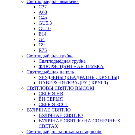
Святлодыёдная лямпачка
C37
A60
G45
GU5.3
GU10
E14
G4
G9
R7S
Святлодыёдная трубка
Святлодыёдная трубка
ФЛЮРЭСЦЭНТНАЯ ТРУБКА
Святлодыёдная панэль
УБУДЗЕНЫ (КВАДРАТНЫ, КРУГЛЫ)
ПАВЕРХНЯ (КВАДРАТ, КРУГЛ)
СВЯТЛОВЫ СВЯТЛО ВЫСОКІ
СЕРЫЯ HB
ЁН СЕРЫЯ
СЕРЫЯ 3CCT
ВУЛІЧНАЕ СВЯТЛО
ВУЛІЧНАЕ СВЯТЛО
ВУЛІЧНАЕ СВЯТЛО НА СОНЕЧНЫХ
СВЕТАХ
Святлодыёдны кропкавы свяцільнік