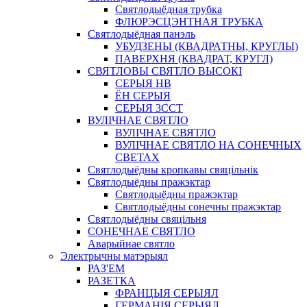
Святлодыёдная трубка
ФЛЮРЭСЦЭНТНАЯ ТРУБКА
Святлодыёдная панэль
УБУДЗЕНЫ (КВАДРАТНЫ, КРУГЛЫ)
ПАВЕРХНЯ (КВАДРАТ, КРУГЛ)
СВЯТЛОВЫ СВЯТЛО ВЫСОКІ
СЕРЫЯ HB
ЁН СЕРЫЯ
СЕРЫЯ 3CCT
ВУЛІЧНАЕ СВЯТЛО
ВУЛІЧНАЕ СВЯТЛО
ВУЛІЧНАЕ СВЯТЛО НА СОНЕЧНЫХ
СВЕТАХ
Святлодыёдны кропкавы свяцільнік
Святлодыёдны пражэктар
Святлодыёдны пражэктар
Святлодыёдны сонечны пражэктар
Святлодыёдны свяцільня
СОНЕЧНАЕ СВЯТЛО
Аварыйнае святло
Электрычны матэрыял
РАЗ'ЕМ
РАЗЕТКА
ФРАНЦЫЯ СЕРЫЯЛ
ГЕРМАНІЯ СЕРЫЯЛ