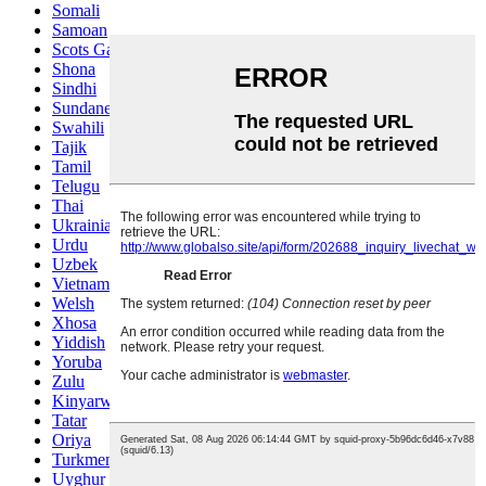
Somali
Samoan
Scots Gaelic
Shona
Sindhi
Sundanese
Swahili
Tajik
Tamil
Telugu
Thai
Ukrainian
Urdu
Uzbek
Vietnamese
Welsh
Xhosa
Yiddish
Yoruba
Zulu
Kinyarwanda
Tatar
Oriya
Turkmen
Uyghur