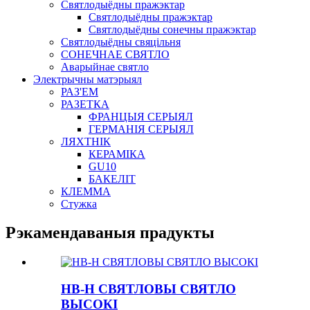
Святлодыёдны пражэктар
Святлодыёдны пражэктар
Святлодыёдны сонечны пражэктар
Святлодыёдны свяцільня
СОНЕЧНАЕ СВЯТЛО
Аварыйнае святло
Электрычны матэрыял
РАЗ'ЕМ
РАЗЕТКА
ФРАНЦЫЯ СЕРЫЯЛ
ГЕРМАНІЯ СЕРЫЯЛ
ЛЯХТНІК
КЕРАМІКА
GU10
БАКЕЛІТ
КЛЕММА
Стужка
Рэкамендаваныя прадукты
HB-H СВЯТЛОВЫ СВЯТЛО
ВЫСОКІ