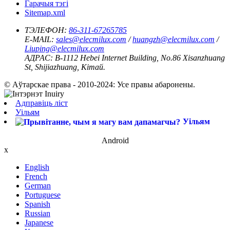
Гарачыя тэгі
Sitemap.xml
ТЭЛЕФОН:
86-311-67265785
E-MAIL:
sales@elecmilux.com
/
huangzh@elecmilux.com
/
Liuping@elecmilux.com
АДРАС:
B-1112 Hebei Internet Building, No.86 Xisanzhuang
St, Shijiazhuang, Кітай.
© Аўтарскае права - 2010-2024: Усе правы абаронены.
Адправіць ліст
Уільям
Уільям
Android
x
English
French
German
Portuguese
Spanish
Russian
Japanese