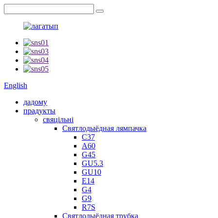
English
дадому
прадукты
свяцільні
Святлодыёдная лямпачка
C37
A60
G45
GU5.3
GU10
E14
G4
G9
R7S
Святлодыёдная трубка