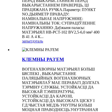
ПЕРАД ВЫКАРЫСТАННЕМ ПЕРАД
ВЫКАРЫСТАННЕМ ПРАВЕРІЦЬ, ЦІ
ПРАЦЯЖАНА РУЧКА.Параметр: ПУНКТ
NO.ДЫЯМЕТР ПРАВАДУ:
НАМІНАЛЬНАЕ НАПРУЖЭННЕ:
НАМІНАЛЬНЫ ТОК: СУПРАЦІЎЛЕННЕ
НАПРУЖАННЮ: Даўжыня паласы:
МАТЭРЫЯЛ HB-PCT-102 BV2,5-6,0 мм² 400
В 41 А 4 К...
запыт
дэталь
КЛЕМНЫ РАЗ'ЕМ
ВОГЕНАХВОРНЫ МАТЭРЫЯЛ БОЛЬШ
БЯСПЕКІ , ВЫКАРЫСТАННЕ
ІЗАЛЯЦЫЙНЫХ ВОГЕНАХВОРНЫХ
МАТЭРЫЯЛАЎ МАЕ ПЕРАВАГІ ДОЛГАГА
ТЭРМІНУ СЛУЖБЫ, УСТОЙКАСЦІ ДА
ВЫСОКАЙ ТЭМПЕРАТУРЫ,
УСТОЙКАСЦІ ДА КАРОЗІІ,
УСТОЙКАСЦІ ДА ВЫСОКАГА ЦІСКУ І
Г.Д.ЧЫСТАЯ МЕДЗЬ УНУТРЫ БОЛЬШ
МОЦНАЯ ПРАВОДНІСЦЬ.УНУТРАННАЯ