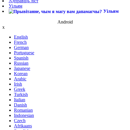
Адправіць ліст
Уільям
Уільям
Android
x
English
French
German
Portuguese
Spanish
Russian
Japanese
Korean
Arabic
Irish
Greek
Turkish
Italian
Danish
Romanian
Indonesian
Czech
Afrikaans