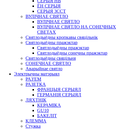
СЕРЫЯ HB
ЁН СЕРЫЯ
СЕРЫЯ 3CCT
ВУЛІЧНАЕ СВЯТЛО
ВУЛІЧНАЕ СВЯТЛО
ВУЛІЧНАЕ СВЯТЛО НА СОНЕЧНЫХ
СВЕТАХ
Святлодыёдны кропкавы свяцільнік
Святлодыёдны пражэктар
Святлодыёдны пражэктар
Святлодыёдны сонечны пражэктар
Святлодыёдны свяцільня
СОНЕЧНАЕ СВЯТЛО
Аварыйнае святло
Электрычны матэрыял
РАЗ'ЕМ
РАЗЕТКА
ФРАНЦЫЯ СЕРЫЯЛ
ГЕРМАНІЯ СЕРЫЯЛ
ЛЯХТНІК
КЕРАМІКА
GU10
БАКЕЛІТ
КЛЕММА
Стужка