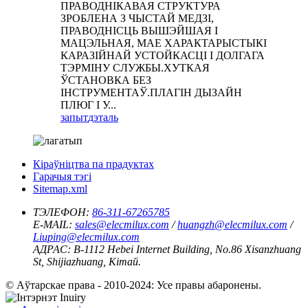
ПРАВОДНІКАВАЯ СТРУКТУРА
ЗРОБЛЕНА З ЧЫСТАЙ МЕДЗІ,
ПРАВОДНІСЦЬ ВЫШЭЙШАЯ І
МАЦЭЛЬНАЯ, МАЕ ХАРАКТАРЫСТЫКІ
КАРАЗІЙНАЙ УСТОЙКАСЦІ І ДОЛГАГА
ТЭРМІНУ СЛУЖБЫ.ХУТКАЯ
ЎСТАНОВКА БЕЗ
ІНСТРУМЕНТАЎ.ПЛАГІН ДЫЗАЙН
ПЛЮГ І У...
запыт
дэталь
Кіраўніцтва па прадуктах
Гарачыя тэгі
Sitemap.xml
ТЭЛЕФОН:
86-311-67265785
E-MAIL:
sales@elecmilux.com
/
huangzh@elecmilux.com
/
Liuping@elecmilux.com
АДРАС:
B-1112 Hebei Internet Building, No.86 Xisanzhuang
St, Shijiazhuang, Кітай.
© Аўтарскае права - 2010-2024: Усе правы абаронены.