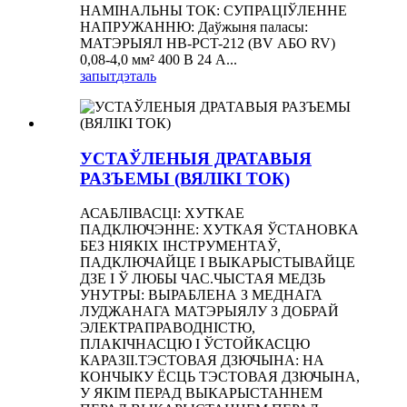
НАМІНАЛЬНЫ ТОК: СУПРАЦІЎЛЕННЕ
НАПРУЖАННЮ: Даўжыня паласы:
МАТЭРЫЯЛ HB-PCT-212 (BV АБО RV)
0,08-4,0 мм² 400 В 24 А...
запыт
дэталь
УСТАЎЛЕНЫЯ ДРАТАВЫЯ
РАЗЪЕМЫ (ВЯЛІКІ ТОК)
АСАБЛІВАСЦІ: ХУТКАЕ
ПАДКЛЮЧЭННЕ: ХУТКАЯ ЎСТАНОВКА
БЕЗ НІЯКІХ ІНСТРУМЕНТАЎ,
ПАДКЛЮЧАЙЦЕ І ВЫКАРЫСТЫВАЙЦЕ
ДЗЕ І Ў ЛЮБЫ ЧАС.ЧЫСТАЯ МЕДЗЬ
УНУТРЫ: ВЫРАБЛЕНА З МЕДНАГА
ЛУДЖАНАГА МАТЭРЫЯЛУ З ДОБРАЙ
ЭЛЕКТРАПРАВОДНІСТЮ,
ПЛАКІЧНАСЦЮ І ЎСТОЙКАСЦЮ
КАРАЗІІ.ТЭСТОВАЯ ДЗЮЧЫНА: НА
КОНЧЫКУ ЁСЦЬ ТЭСТОВАЯ ДЗЮЧЫНА,
У ЯКІМ ПЕРАД ВЫКАРЫСТАННЕМ