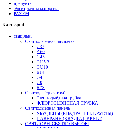
прадукты
Электрычны матэрыял
РАЗ'ЕМ
Катэгорыі
свяцільні
Святлодыёдная лямпачка
C37
A60
G45
GU5.3
GU10
E14
G4
G9
R7S
Святлодыёдная трубка
Святлодыёдная трубка
ФЛЮРЭСЦЭНТНАЯ ТРУБКА
Святлодыёдная панэль
УБУДЗЕНЫ (КВАДРАТНЫ, КРУГЛЫ)
ПАВЕРХНЯ (КВАДРАТ, КРУГЛ)
СВЯТЛОВЫ СВЯТЛО ВЫСОКІ