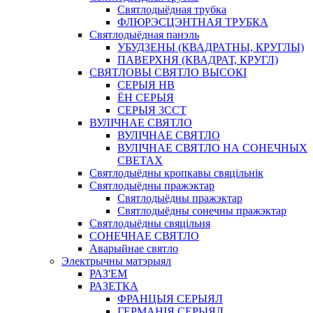
Святлодыёдная трубка
ФЛЮРЭСЦЭНТНАЯ ТРУБКА
Святлодыёдная панэль
УБУДЗЕНЫ (КВАДРАТНЫ, КРУГЛЫ)
ПАВЕРХНЯ (КВАДРАТ, КРУГЛ)
СВЯТЛОВЫ СВЯТЛО ВЫСОКІ
СЕРЫЯ HB
ЁН СЕРЫЯ
СЕРЫЯ 3CCT
ВУЛІЧНАЕ СВЯТЛО
ВУЛІЧНАЕ СВЯТЛО
ВУЛІЧНАЕ СВЯТЛО НА СОНЕЧНЫХ
СВЕТАХ
Святлодыёдны кропкавы свяцільнік
Святлодыёдны пражэктар
Святлодыёдны пражэктар
Святлодыёдны сонечны пражэктар
Святлодыёдны свяцільня
СОНЕЧНАЕ СВЯТЛО
Аварыйнае святло
Электрычны матэрыял
РАЗ'ЕМ
РАЗЕТКА
ФРАНЦЫЯ СЕРЫЯЛ
ГЕРМАНІЯ СЕРЫЯЛ