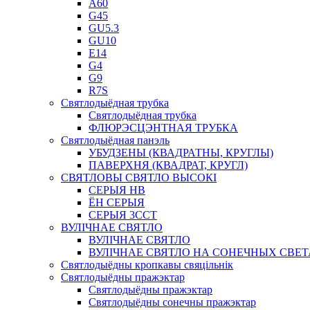
A60
G45
GU5.3
GU10
E14
G4
G9
R7S
Святлодыёдная трубка
Святлодыёдная трубка
ФЛЮРЭСЦЭНТНАЯ ТРУБКА
Святлодыёдная панэль
УБУДЗЕНЫ (КВАДРАТНЫ, КРУГЛЫ)
ПАВЕРХНЯ (КВАДРАТ, КРУГЛ)
СВЯТЛОВЫ СВЯТЛО ВЫСОКІ
СЕРЫЯ HB
ЁН СЕРЫЯ
СЕРЫЯ 3CCT
ВУЛІЧНАЕ СВЯТЛО
ВУЛІЧНАЕ СВЯТЛО
ВУЛІЧНАЕ СВЯТЛО НА СОНЕЧНЫХ СВЕ
Святлодыёдны кропкавы свяцільнік
Святлодыёдны пражэктар
Святлодыёдны пражэктар
Святлодыёдны сонечны пражэктар