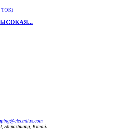
ЫСОКАЯ...
uping@elecmilux.com
t, Shijiazhuang, Кітай.