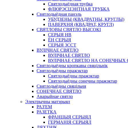
Святлодыёдная трубка
ФЛЮРЭСЦЭНТНАЯ ТРУБКА
Святлодыёдная панэль
УБУДЗЕНЫ (КВАДРАТНЫ, КРУГЛЫ)
ПАВЕРХНЯ (КВАДРАТ, КРУГЛ)
СВЯТЛОВЫ СВЯТЛО ВЫСОКІ
СЕРЫЯ HB
ЁН СЕРЫЯ
СЕРЫЯ 3CCT
ВУЛІЧНАЕ СВЯТЛО
ВУЛІЧНАЕ СВЯТЛО
ВУЛІЧНАЕ СВЯТЛО НА СОНЕЧНЫХ
Святлодыёдны кропкавы свяцільнік
Святлодыёдны пражэктар
Святлодыёдны пражэктар
Святлодыёдны сонечны пражэктар
Святлодыёдны свяцільня
СОНЕЧНАЕ СВЯТЛО
Аварыйнае святло
Электрычны матэрыял
РАЗ'ЕМ
РАЗЕТКА
ФРАНЦЫЯ СЕРЫЯЛ
ГЕРМАНІЯ СЕРЫЯЛ
ЛЯХТНІК