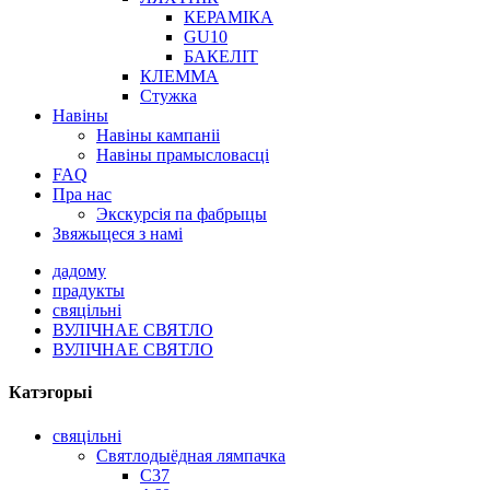
КЕРАМІКА
GU10
БАКЕЛІТ
КЛЕММА
Стужка
Навіны
Навіны кампаніі
Навіны прамысловасці
FAQ
Пра нас
Экскурсія па фабрыцы
Звяжыцеся з намі
дадому
прадукты
свяцільні
ВУЛІЧНАЕ СВЯТЛО
ВУЛІЧНАЕ СВЯТЛО
Катэгорыі
свяцільні
Святлодыёдная лямпачка
C37