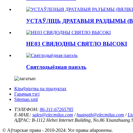
УСТАЎЛІЦЬ ДРАТАВЫЯ РАЗДЫМЫ (В
HE03 СВЯДОДНЫ СВЯТЛО ВЫСОКІ
Святлодыёдная панэль
Кіраўніцтва па прадуктах
Гарачыя тэгі
Sitemap.xml
ТЭЛЕФОН:
86-311-67265785
E-MAIL:
sales@elecmilux.com
/
huangzh@elecmilux.com
/
Li
АДРАС:
B-1112 Hebei Internet Building, No.86 Xisanzhuang S
© Аўтарскае права - 2010-2024: Усе правы абаронены.