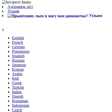
Адправіць ліст
Уільям
Уільям
x
English
French
German
Portuguese
Spanish
Russian
Japanese
Korean
Arabic
Irish
Greek
Turkish
Italian
Danish
Romanian
Indonesian
Czech