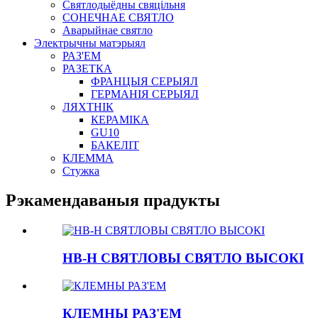
Святлодыёдны свяцільня
СОНЕЧНАЕ СВЯТЛО
Аварыйнае святло
Электрычны матэрыял
РАЗ'ЕМ
РАЗЕТКА
ФРАНЦЫЯ СЕРЫЯЛ
ГЕРМАНІЯ СЕРЫЯЛ
ЛЯХТНІК
КЕРАМІКА
GU10
БАКЕЛІТ
КЛЕММА
Стужка
Рэкамендаваныя прадукты
HB-H СВЯТЛОВЫ СВЯТЛО ВЫСОКІ
КЛЕМНЫ РАЗ'ЕМ