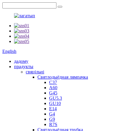
English
дадому
прадукты
свяцільні
Святлодыёдная лямпачка
C37
A60
G45
GU5.3
GU10
E14
G4
G9
R7S
Святлодыёдная трубка