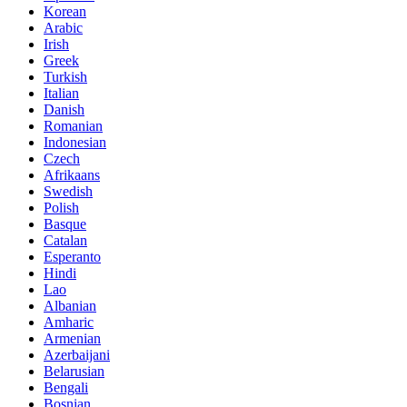
Korean
Arabic
Irish
Greek
Turkish
Italian
Danish
Romanian
Indonesian
Czech
Afrikaans
Swedish
Polish
Basque
Catalan
Esperanto
Hindi
Lao
Albanian
Amharic
Armenian
Azerbaijani
Belarusian
Bengali
Bosnian