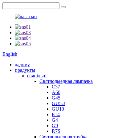
English
дадому
прадукты
свяцільні
Святлодыёдная лямпачка
C37
A60
G45
GU5.3
GU10
E14
G4
G9
R7S
Святлодыёдная трубка