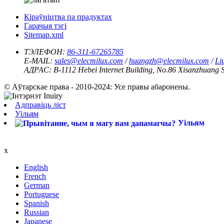
Кіраўніцтва па прадуктах
Гарачыя тэгі
Sitemap.xml
ТЭЛЕФОН:
86-311-67265785
E-MAIL:
sales@elecmilux.com
/
huangzh@elecmilux.com
/
Li
АДРАС:
B-1112 Hebei Internet Building, No.86 Xisanzhuang S
© Аўтарскае права - 2010-2024: Усе правы абаронены.
Адправіць ліст
Уільям
Уільям
x
English
French
German
Portuguese
Spanish
Russian
Japanese