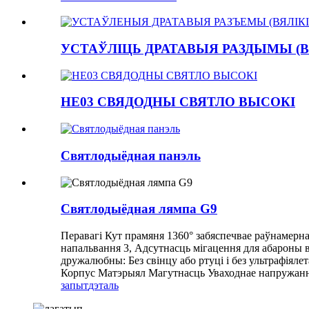
УСТАЎЛІЦЬ ДРАТАВЫЯ РАЗДЫМЫ (В
HE03 СВЯДОДНЫ СВЯТЛО ВЫСОКІ
Святлодыёдная панэль
Святлодыёдная лямпа G9
Перавагі Кут прамяня 1360° забяспечвае раўнамернае
напальвання 3, Адсутнасць мігацення для абароны в
дружалюбны: Без свінцу або ртуці і без ультрафія
Корпус Матэрыял Магутнасць Уваходнае напружанне
запыт
дэталь