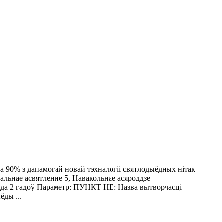
да 90% з дапамогай новай тэхналогіі святлодыёдных нітак
альнае асвятленне 5, Навакольнае асяроддзе
а да 2 гадоў Параметр: ПУНКТ НЕ: Назва вытворчасці
ды ...