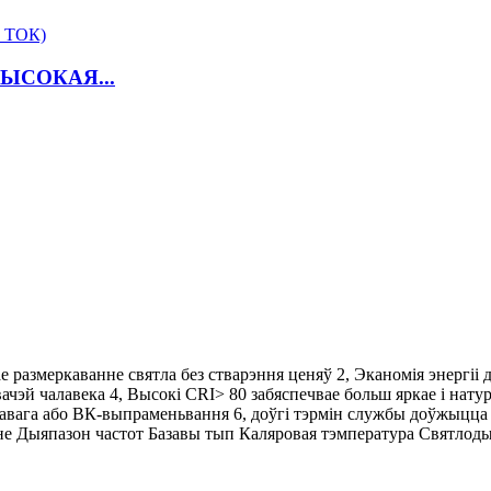
ЫСОКАЯ...
 размеркаванне святла без стварэння ценяў 2, Эканомія энергіі 
ачэй чалавека 4, Высокі CRI> 80 забяспечвае больш яркае і натур
летавага або ВК-выпраменьвання 6, доўгі тэрмін службы доўжыцц
 Дыяпазон частот Базавы тып Каляровая тэмпература Святлодыё