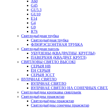
A60
G45
GU5.3
GU10
E14
G4
G9
R7S
Святлодыёдная трубка
Святлодыёдная трубка
ФЛЮРЭСЦЭНТНАЯ ТРУБКА
Святлодыёдная панэль
УБУДЗЕНЫ (КВАДРАТНЫ, КРУГЛЫ)
ПАВЕРХНЯ (КВАДРАТ, КРУГЛ)
СВЯТЛОВЫ СВЯТЛО ВЫСОКІ
СЕРЫЯ HB
ЁН СЕРЫЯ
СЕРЫЯ 3CCT
ВУЛІЧНАЕ СВЯТЛО
ВУЛІЧНАЕ СВЯТЛО
ВУЛІЧНАЕ СВЯТЛО НА СОНЕЧНЫХ СВЕ
Святлодыёдны кропкавы свяцільнік
Святлодыёдны пражэктар
Святлодыёдны пражэктар
Святлодыёдны сонечны пражэктар