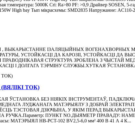
овая тэмпература: 5000K Cri: Ra>80 PF: >0,9 Драйвер SOSEN, 5-
150W High bay Тып мікрасхемы: SMD2835 Напружанне: AC110-277
 , ВЫКАРЫСТАННЕ ІЗАЛЯЦЫЙНЫХ ВОГЕНАХВОРНЫХ МА
ТУРЫ, УСТОЙКАСЦІ ДА КАРОЗІІ, УСТОЙКАСЦІ ДА ВЫСО
ПРАВОДНІКАВАЯ СТРУКТУРА ЗРОБЛЕНА З ЧЫСТАЙ МЕД
СЦІ І ДОЛГАГА ТЭРМІНУ СЛУЖБЫ.ХУТКАЯ ЎСТАНОВКА Б
ВЯЛІКІ ТОК)
КАЯ ЎСТАНОВКА БЕЗ НІЯКІХ ІНСТРУМЕНТАЎ, ПАДКЛЮЧ
 МЕДНАГА ЛУДЖАНАГА МАТЭРЫЯЛУ З ДОБРАЙ ЭЛЕКТРА
 ЁСЦЬ ТЭСТОВАЯ ДЗЮЧЫНА, У ЯКІМ ПЕРАД ВЫКАРЫС
А РУЧКА.Параметр: ПУНКТ NO.ДЫЯМЕТР ПРАВАДУ: НА
МАТЭРЫЯЛ HB-PCT-102 BV2,5-6,0 мм² 400 В 41 А 4 К...