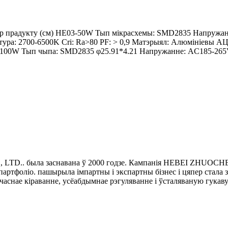
 прадукту (см) HE03-50W Тып мікрасхемы: SMD2835 Напружанн
атура: 2700-6500K Cri: Ra>80 PF: > 0,9 Матэрыял: Алюмініевы А
100W Тып чыпа: SMD2835 φ25.91*4.21 Напружанне: AC185-265
D.. была заснавана ў 2000 годзе. Кампанія HEBEI ZHUOCHE
-партфоліо. пашырыла імпартны і экспартны бізнес і цяпер стала 
часнае кіраванне, усёабдымнае рэгуляванне і ўсталяваную гукав