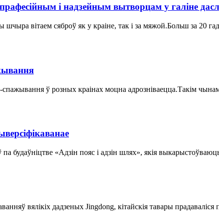
рафесійным і надзейным вытворцам у галіне дас
а вітаем сяброў як у краіне, так і за мяжой.Больш за 20 г
ажывання
т-спажывання ў розных краінах моцна адрозніваецца.Такім чынам,
ыверсіфікаванае
ў па будаўніцтве «Адзін пояс і адзін шлях», якія выкарыстоўваюц
аванняў вялікіх дадзеных Jingdong, кітайскія тавары прадаваліс