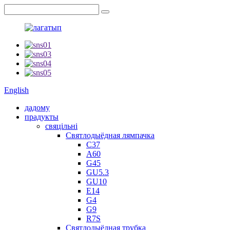
English
дадому
прадукты
свяцільні
Святлодыёдная лямпачка
C37
A60
G45
GU5.3
GU10
E14
G4
G9
R7S
Святлодыёдная трубка