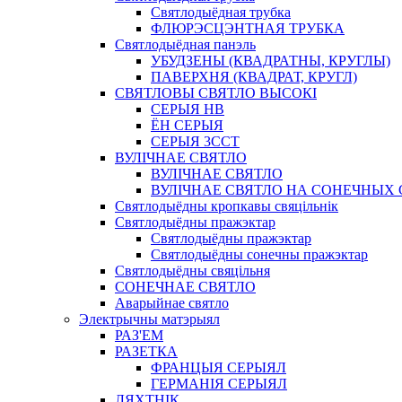
Святлодыёдная трубка
ФЛЮРЭСЦЭНТНАЯ ТРУБКА
Святлодыёдная панэль
УБУДЗЕНЫ (КВАДРАТНЫ, КРУГЛЫ)
ПАВЕРХНЯ (КВАДРАТ, КРУГЛ)
СВЯТЛОВЫ СВЯТЛО ВЫСОКІ
СЕРЫЯ HB
ЁН СЕРЫЯ
СЕРЫЯ 3CCT
ВУЛІЧНАЕ СВЯТЛО
ВУЛІЧНАЕ СВЯТЛО
ВУЛІЧНАЕ СВЯТЛО НА СОНЕЧНЫХ
Святлодыёдны кропкавы свяцільнік
Святлодыёдны пражэктар
Святлодыёдны пражэктар
Святлодыёдны сонечны пражэктар
Святлодыёдны свяцільня
СОНЕЧНАЕ СВЯТЛО
Аварыйнае святло
Электрычны матэрыял
РАЗ'ЕМ
РАЗЕТКА
ФРАНЦЫЯ СЕРЫЯЛ
ГЕРМАНІЯ СЕРЫЯЛ
ЛЯХТНІК