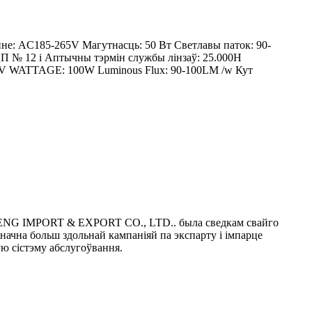
е: AC185-265V Магутнасць: 50 Вт Светлавы паток: 90-
ЦП № 12 і Аптычны тэрмін службы лінзаў: 25.000H
V WATTAGE: 100W Luminous Flux: 90-100LM /w Кут
NG IMPORT & EXPORT CO., LTD.. была сведкам свайго
значна больш здольнай кампаніяй па экспарту і імпарце
ую сістэму абслугоўвання.