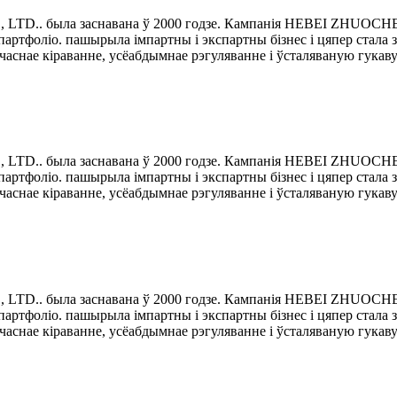
D.. была заснавана ў 2000 годзе. Кампанія HEBEI ZHUOCHE
-партфоліо. пашырыла імпартны і экспартны бізнес і цяпер стала 
часнае кіраванне, усёабдымнае рэгуляванне і ўсталяваную гукав
D.. была заснавана ў 2000 годзе. Кампанія HEBEI ZHUOCHE
-партфоліо. пашырыла імпартны і экспартны бізнес і цяпер стала 
часнае кіраванне, усёабдымнае рэгуляванне і ўсталяваную гукав
D.. была заснавана ў 2000 годзе. Кампанія HEBEI ZHUOCHE
-партфоліо. пашырыла імпартны і экспартны бізнес і цяпер стала 
часнае кіраванне, усёабдымнае рэгуляванне і ўсталяваную гукав