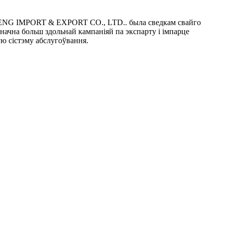
NG IMPORT & EXPORT CO., LTD.. была сведкам свайго
значна больш здольнай кампаніяй па экспарту і імпарце
ую сістэму абслугоўвання.