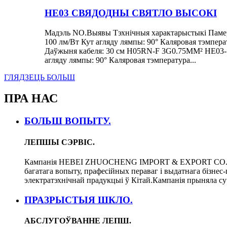
HE03 СВЯДОДНЫ СВЯТЛО ВЫСОКІ
Мадэль NO.Выявы Тэхнічныя характарыстыкі Памер
100 лм/Вт Кут агляду лямпы: 90° Каляровая тэмпер
Даўжыня кабеля: 30 см H05RN-F 3G0.75MM² HE03-
агляду лямпы: 90° Каляровая тэмпература...
ГЛЯДЗЕЦЬ БОЛЬШ
ПРА НАС
БОЛЬШ ВОПЫТУ.
ЛЕПШЫ СЭРВІС.
Кампанія HEBEI ZHUOCHENG IMPORT & EXPORT CO., LT
багатага вопыту, прафесійных пераваг і выдатнага бізнес
электратэхнічнай прадукцыі ў Кітай.Кампанія прыняла су
ПРАЗРЫСТЫЯ ШКЛО.
АБСЛУГОЎВАННЕ ЛЕПШ.