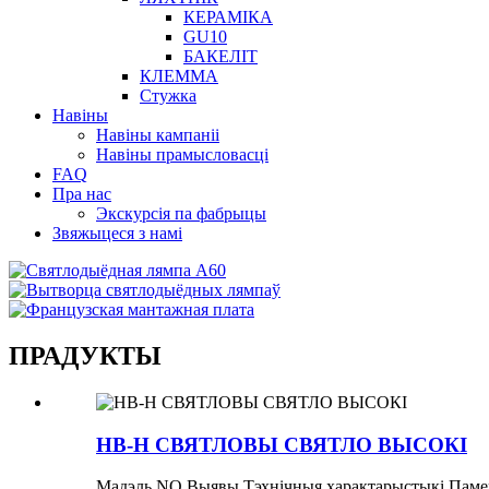
КЕРАМІКА
GU10
БАКЕЛІТ
КЛЕММА
Стужка
Навіны
Навіны кампаніі
Навіны прамысловасці
FAQ
Пра нас
Экскурсія па фабрыцы
Звяжыцеся з намі
ПРАДУКТЫ
HB-H СВЯТЛОВЫ СВЯТЛО ВЫСОКІ
Мадэль NO.Выявы Тэхнічныя характарыстыкі Паме