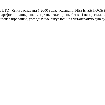
D.. была заснавана ў 2000 годзе. Кампанія HEBEI ZHUOCHE
-партфоліо. пашырыла імпартны і экспартны бізнес і цяпер стала 
часнае кіраванне, усёабдымнае рэгуляванне і ўсталяваную гукав