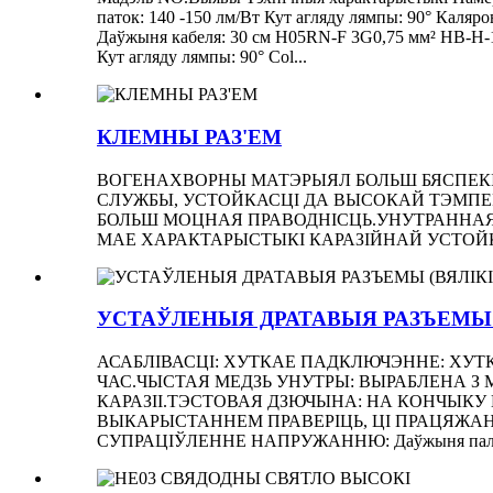
паток: 140 -150 лм/Вт Кут агляду лямпы: 90° Каляр
Даўжыня кабеля: 30 см H05RN-F 3G0,75 мм² HB-H-
Кут агляду лямпы: 90° Col...
КЛЕМНЫ РАЗ'ЕМ
ВОГЕНАХВОРНЫ МАТЭРЫЯЛ БОЛЬШ БЯСПЕКІ
СЛУЖБЫ, УСТОЙКАСЦІ ДА ВЫСОКАЙ ТЭМПЕРА
БОЛЬШ МОЦНАЯ ПРАВОДНІСЦЬ.УНУТРАННАЯ 
МАЕ ХАРАКТАРЫСТЫКІ КАРАЗІЙНАЙ УСТОЙКА
УСТАЎЛЕНЫЯ ДРАТАВЫЯ РАЗЪЕМЫ (
АСАБЛІВАСЦІ: ХУТКАЕ ПАДКЛЮЧЭННЕ: ХУТ
ЧАС.ЧЫСТАЯ МЕДЗЬ УНУТРЫ: ВЫРАБЛЕНА З
КАРАЗІІ.ТЭСТОВАЯ ДЗЮЧЫНА: НА КОНЧЫКУ
ВЫКАРЫСТАННЕМ ПРАВЕРІЦЬ, ЦІ ПРАЦЯЖАН
СУПРАЦІЎЛЕННЕ НАПРУЖАННЮ: Даўжыня паласы: 