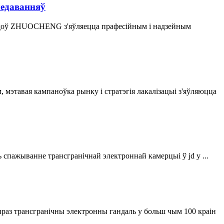
ледаванняў
адоў ZHUOCHENG з'яўляецца прафесійным і надзейным
 мэтавая кампаноўка рынку і стратэгія лакалізацыі з'яўляюцца
ь спажыванне трансгранічнай электроннай камерцыі ў jd у ...
я праз трансгранічны электронны гандаль у больш чым 100 краін