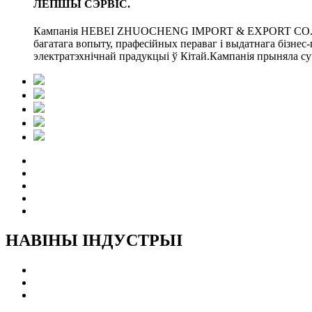
ЛЕПШЫ СЭРВІС.
Кампанія HEBEI ZHUOCHENG IMPORT & EXPORT CO., LT
багатага вопыту, прафесійных пераваг і выдатнага бізнес
электратэхнічнай прадукцыі ў Кітай.Кампанія прыняла су
НАВІНЫ ІНДУСТРЫІ