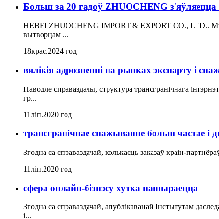
Больш за 20 гадоў ZHUOCHENG з'яўляецца п
HEBEI ZHUOCHENG IMPORT & EXPORT CO., LTD.. Мы шчыр
вытворцам ...
18
крас.
2024 год
вялікія адрозненні на рынках экспарту і сп
Паводле справаздачы, структура трансгранічнага інтэрнэ
гр...
11
ліп.
2020 год
трансгранічнае спажыванне больш частае і д
Згодна са справаздачай, колькасць заказаў краін-партнёра
11
ліп.
2020 год
сфера онлайн-бізнэсу хутка пашыраецца
Згодна са справаздачай, апублікаванай Інстытутам даслед
і...