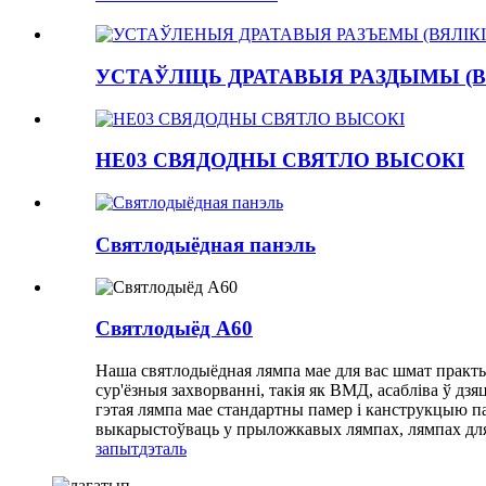
УСТАЎЛІЦЬ ДРАТАВЫЯ РАЗДЫМЫ (В
HE03 СВЯДОДНЫ СВЯТЛО ВЫСОКІ
Святлодыёдная панэль
Святлодыёд A60
Наша святлодыёдная лямпа мае для вас шмат практыч
сур'ёзныя захворванні, такія як ВМД, асабліва ў дз
гэтая лямпа мае стандартны памер і канструкцыю п
выкарыстоўваць у прыложкавых лямпах, лямпах для 
запыт
дэталь