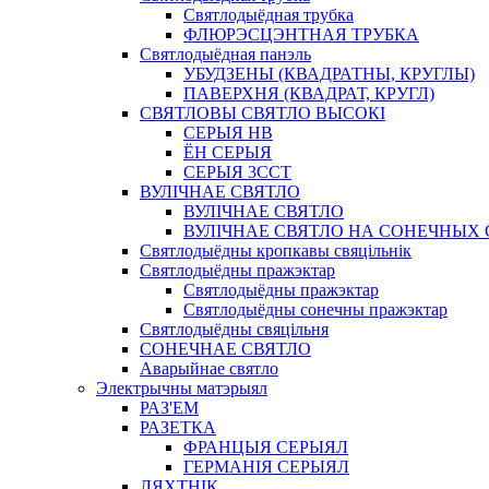
Святлодыёдная трубка
ФЛЮРЭСЦЭНТНАЯ ТРУБКА
Святлодыёдная панэль
УБУДЗЕНЫ (КВАДРАТНЫ, КРУГЛЫ)
ПАВЕРХНЯ (КВАДРАТ, КРУГЛ)
СВЯТЛОВЫ СВЯТЛО ВЫСОКІ
СЕРЫЯ HB
ЁН СЕРЫЯ
СЕРЫЯ 3CCT
ВУЛІЧНАЕ СВЯТЛО
ВУЛІЧНАЕ СВЯТЛО
ВУЛІЧНАЕ СВЯТЛО НА СОНЕЧНЫХ
Святлодыёдны кропкавы свяцільнік
Святлодыёдны пражэктар
Святлодыёдны пражэктар
Святлодыёдны сонечны пражэктар
Святлодыёдны свяцільня
СОНЕЧНАЕ СВЯТЛО
Аварыйнае святло
Электрычны матэрыял
РАЗ'ЕМ
РАЗЕТКА
ФРАНЦЫЯ СЕРЫЯЛ
ГЕРМАНІЯ СЕРЫЯЛ
ЛЯХТНІК