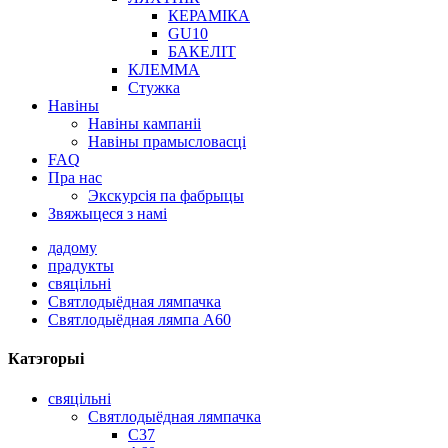
КЕРАМІКА
GU10
БАКЕЛІТ
КЛЕММА
Стужка
Навіны
Навіны кампаніі
Навіны прамысловасці
FAQ
Пра нас
Экскурсія па фабрыцы
Звяжыцеся з намі
дадому
прадукты
свяцільні
Святлодыёдная лямпачка
Святлодыёдная лямпа A60
Катэгорыі
свяцільні
Святлодыёдная лямпачка
C37