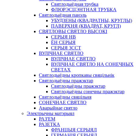
Святлодыёдная трубка
ФЛЮРЭСЦЭНТНАЯ ТРУБКА
Святлодыёдная панэль
УБУДЗЕНЫ (КВАДРАТНЫ, КРУГЛЫ)
ПАВЕРХНЯ (КВАДРАТ, КРУГЛ)
СВЯТЛОВЫ СВЯТЛО ВЫСОКІ
СЕРЫЯ HB
ЁН СЕРЫЯ
СЕРЫЯ 3CCT
ВУЛІЧНАЕ СВЯТЛО
ВУЛІЧНАЕ СВЯТЛО
ВУЛІЧНАЕ СВЯТЛО НА СОНЕЧНЫХ
СВЕТАХ
Святлодыёдны кропкавы свяцільнік
Святлодыёдны пражэктар
Святлодыёдны пражэктар
Святлодыёдны сонечны пражэктар
Святлодыёдны свяцільня
СОНЕЧНАЕ СВЯТЛО
Аварыйнае святло
Электрычны матэрыял
РАЗ'ЕМ
РАЗЕТКА
ФРАНЦЫЯ СЕРЫЯЛ
ГЕРМАНІЯ СЕРЫЯЛ