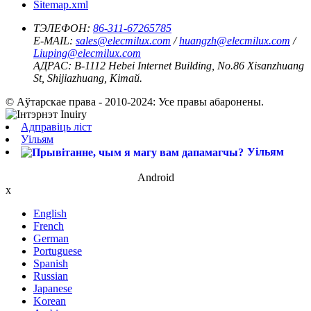
Sitemap.xml
ТЭЛЕФОН:
86-311-67265785
E-MAIL:
sales@elecmilux.com
/
huangzh@elecmilux.com
/
Liuping@elecmilux.com
АДРАС:
B-1112 Hebei Internet Building, No.86 Xisanzhuang
St, Shijiazhuang, Кітай.
© Аўтарскае права - 2010-2024: Усе правы абаронены.
Адправіць ліст
Уільям
Уільям
Android
x
English
French
German
Portuguese
Spanish
Russian
Japanese
Korean