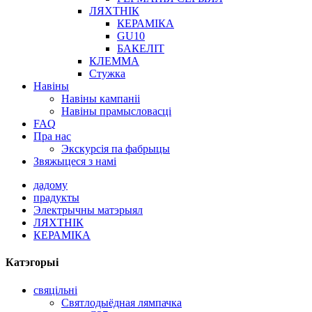
ЛЯХТНІК
КЕРАМІКА
GU10
БАКЕЛІТ
КЛЕММА
Стужка
Навіны
Навіны кампаніі
Навіны прамысловасці
FAQ
Пра нас
Экскурсія па фабрыцы
Звяжыцеся з намі
дадому
прадукты
Электрычны матэрыял
ЛЯХТНІК
КЕРАМІКА
Катэгорыі
свяцільні
Святлодыёдная лямпачка