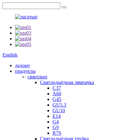
English
дадому
прадукты
свяцільні
Святлодыёдная лямпачка
C37
A60
G45
GU5.3
GU10
E14
G4
G9
R7S
Святлодыёдная трубка