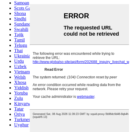
Samoan
Scots Gaelic
Shona
Sindhi
Sundanese
Swahili
Tajik
Tamil
Telugu
Thai
Ukrainian
Urdu
Uzbek
Vietnamese
Welsh
Xhosa
Yiddish
Yoruba
Zulu
Kinyarwanda
Tatar
Oriya
Turkmen
Uyghur