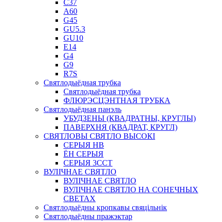
C37
A60
G45
GU5.3
GU10
E14
G4
G9
R7S
Святлодыёдная трубка
Святлодыёдная трубка
ФЛЮРЭСЦЭНТНАЯ ТРУБКА
Святлодыёдная панэль
УБУДЗЕНЫ (КВАДРАТНЫ, КРУГЛЫ)
ПАВЕРХНЯ (КВАДРАТ, КРУГЛ)
СВЯТЛОВЫ СВЯТЛО ВЫСОКІ
СЕРЫЯ HB
ЁН СЕРЫЯ
СЕРЫЯ 3CCT
ВУЛІЧНАЕ СВЯТЛО
ВУЛІЧНАЕ СВЯТЛО
ВУЛІЧНАЕ СВЯТЛО НА СОНЕЧНЫХ
СВЕТАХ
Святлодыёдны кропкавы свяцільнік
Святлодыёдны пражэктар