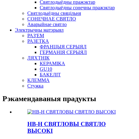
Святлодыёдны пражэктар
Святлодыёдны сонечны пражэктар
Святлодыёдны свяцільня
СОНЕЧНАЕ СВЯТЛО
Аварыйнае святло
Электрычны матэрыял
РАЗ'ЕМ
РАЗЕТКА
ФРАНЦЫЯ СЕРЫЯЛ
ГЕРМАНІЯ СЕРЫЯЛ
ЛЯХТНІК
КЕРАМІКА
GU10
БАКЕЛІТ
КЛЕММА
Стужка
Рэкамендаваныя прадукты
HB-H СВЯТЛОВЫ СВЯТЛО
ВЫСОКІ